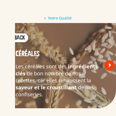
Notre Qualité
< Back
CÉRÉALES
<
>
Les céréales sont des
ingrédients
clés
de bon nombre de nos
recettes, car elles rehaussent la
saveur et le croustillant
de nos
confiseries.