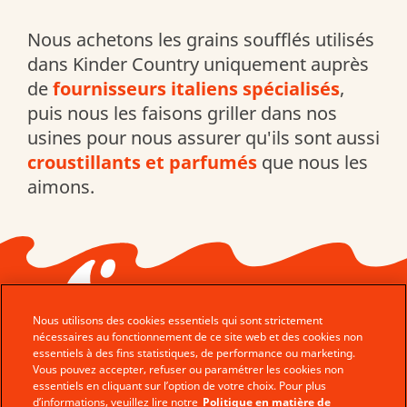
Nous achetons les grains soufflés utilisés
dans Kinder Country uniquement auprès
de
fournisseurs italiens spécialisés
,
puis nous les faisons griller dans nos
usines pour nous assurer qu'ils sont aussi
croustillants et parfumés
que nous les
aimons.
Nous utilisons des cookies essentiels qui sont strictement
nécessaires au fonctionnement de ce site web et des cookies non
essentiels à des fins statistiques, de performance ou marketing.
Vous pouvez accepter, refuser ou paramétrer les cookies non
© Ferrero 2026 − All rights reserved
essentiels en cliquant sur l’option de votre choix. Pour plus
d’informations, veuillez lire notre
Politique en matière de