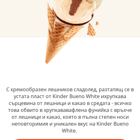
С кремообразен лешников сладолед, разтапящ се в
устата пласт от Kinder Bueno White ихрупкава
сърцевина от лешници и какао в средата - всичко
това обвито в хрупкававафлена фунийка с връхче
от лешници и какао, която в пълна степен носи
неповторимия и уникален вкус на Kinder Bueno
White.