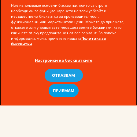
Ние използваме основни бисквитки, които са строго
необходими за функционирането на този уебсайт и
несъществени бисквитки за производителност,
функционални или маркетингови цели. Можете да приемете,
откажете или управлявате несъществените бисквитки, като
кликнете върху предпочитания от вас вариант. За повече
информация, моля, прочетете нашата
Политика за
бисквитки
.
Настройки на бисквитките
ОТКАЗВАМ
© Ferrero 2026 − All rights reserved
ПРИЕМАМ
Политика за поверителност
Условия за ползване
Бисквитки
Карта на сайта
Политика за бисквитки