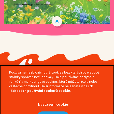
Používáme nezbytně nutné cookies bez kterých by webové
stránky správně nefungovaly. Dále používáme analytické,
funkční a marketingové cookies, které můžete zcela nebo
částečně odmítnout. Další informace naleznete v našich
Zásadách používání souborů cookie
.
© Ferrero 2026 − All rights reserved
Podmínky užívání
Nastavení cookie
Zásady zpracování osobních údajů