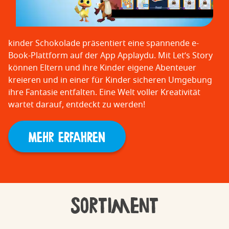
kinder Schokolade präsentiert eine spannende e-
Book-Plattform auf der App Applaydu. Mit Let’s Story
können Eltern und ihre Kinder eigene Abenteuer
kreieren und in einer für Kinder sicheren Umgebung
ihre Fantasie entfalten. Eine Welt voller Kreativität
wartet darauf, entdeckt zu werden!
MEHR ERFAHREN
Sortiment