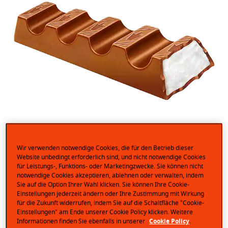
Einzigartiger Geschmack und hervorragende Qualität
– dafür wird kinder Schokolade seit Generationen
Wir verwenden notwendige Cookies, die für den Betrieb dieser
geliebt. Eine leckere Kombination aus
Website unbedingt erforderlich sind, und nicht notwendige Cookies
für Leistungs-, Funktions- oder Marketingzwecke. Sie können nicht
Vollmilchschokolade und cremiger Milchfüllung, die
notwendige Cookies akzeptieren, ablehnen oder verwalten, indem
ein Genuss für die ganze Familie ist. Die kleinen
Sie auf die Option Ihrer Wahl klicken. Sie können Ihre Cookie-
Riegel sind einzeln verpackt für die perfekte
Einstellungen jederzeit ändern oder Ihre Zustimmung mit Wirkung
Portionierbarkeit.
für die Zukunft widerrufen, indem Sie auf die Schaltfläche "Cookie-
Einstellungen" am Ende unserer Cookie Policy klicken. Weitere
Informationen finden Sie ebenfalls in unserer
Cookie Policy
.
Zutaten