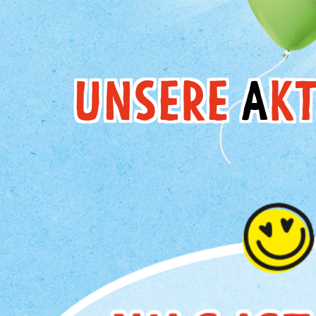
UNSERE
A
KT