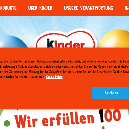
Produkte
Über kinder
Unsere Verantwortung
In
A Little a lot
Qualität die schmeckt
kinder Happy Hippo – Rave
Re
Die Geschichte von kinder
Bedeutung des Spielens
kinder Joy & kinder Schoko
Sp
Kleine Portionen
kinder KINDERINI – EMOT
Ba
Verantwortungsvolle Beschaffung
Die kühlen 5 von kinder
, die für den Betrieb dieser Website unbedingt erforderlich sind, und nicht notwendige Cookies für Leist
Nachhaltige Verpackungen
t notwendige Cookies akzeptieren, ablehnen oder verwalten, indem Sie auf die Option Ihrer Wahl klicken
der Ihre Zustimmung mit Wirkung für die Zukunft widerrufen, indem Sie auf die Schaltfläche "Cookie-Eins
ionen finden Sie ebenfalls in unserer
Cookie Policy
.
Ablehnen