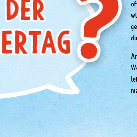
of
wi
ge
di
A
We
le
ma