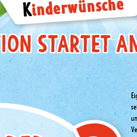
ION STARTET AM
Ei
se
un
Ve