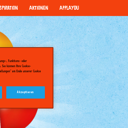
spiration
Aktionen
APPLAYDU
nsburger Malen nach Zahlen
zeptideen
LET'S STORY!
-Bons – Minecraft
iele
APPLAYDU
IVERSE by APPLAYDU
stelideen
ungs-, Funktions- oder
. Sie können Ihre Cookie-
tellungen" am Ende unserer Cookie
Akzeptieren