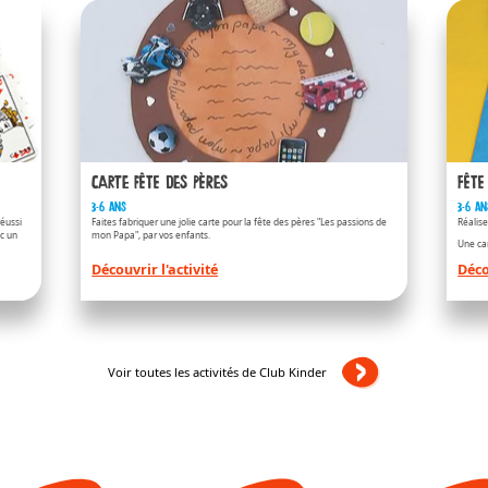
Kinder
RIENDS
/fr/fr/kinder-b
Carte fête des pères
Fête
3-6 ans
3-6 an
éussi
Faites fabriquer une jolie carte pour la fête des pères "Les passions de
Réalise
ec un
mon Papa", par vos enfants.
Une car
Découvrir l'activité
Déco
Kinder
Voir toutes les activités de Club Kinder
/fr/fr/kinder-b