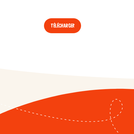
Télécharger
APPLAYDU
/fr/fr/applaydu