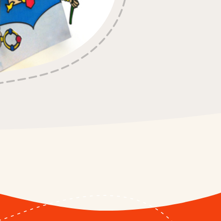
ocolat
 Maxi
xi