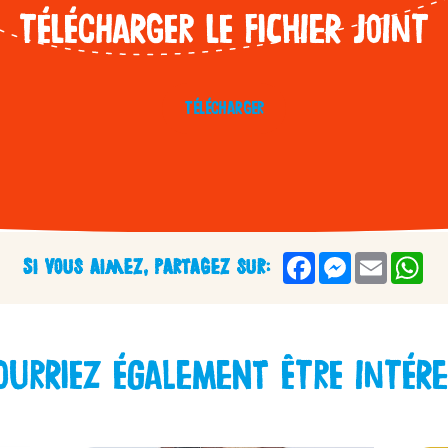
Télécharger le fichier joint
ini
Télécharger
Kinder
ngagements
Facebook
Messenger
Email
Wh
Si vous aimez, partagez sur:
/fr/fr/kinder-co
ourriez également être intére