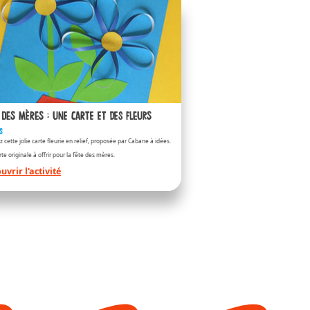
 Bueno
ueno
 des mères : une carte et des fleurs
s
z cette jolie carte fleurie en relief, proposée par Cabane à idées.
te originale à offrir pour la fête des mères.
uvrir l'activité
 Bueno White
ueno-white