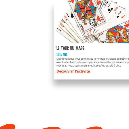
APPLAYDU & F
/fr/fr/applaydu-friends
Le tour du mage
11-13 ans
Maintenant que vous connaissez la formule magique du goûter r
avec Kinder Cards, êtes-vous prêt.e à émerveiller vos enfants av
tour de cartes, aussi simple à réaliser qu’incroyable à obse
Découvrir l'activité