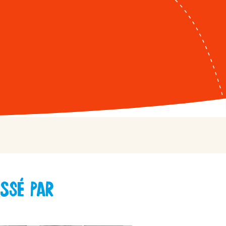
 Country
atsApp
untry
ssé par