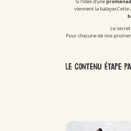
Si l’idée d’une
promenade
viennent la balayer.Cette
b
Kinder Kinder
Le secret
Pour chacune de nos prome
/fr/fr/kinder-kinderini
Le contenu étape pa
Qualité et e
/fr/fr/qualite-et-engagements