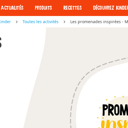
Actualités
Produits
Recettes
Découvrez Kinde
Kinder
Toutes les activités
Les promenades inspirées - 
Nos barres
S
Nos barres
Découvrez Kind
Kinder