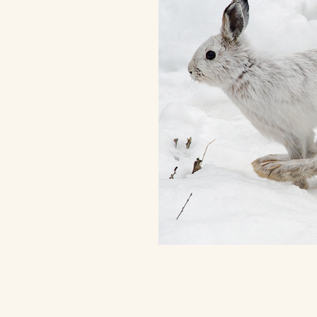
APPLAYDU & F
/fr/fr/applaydu-friends