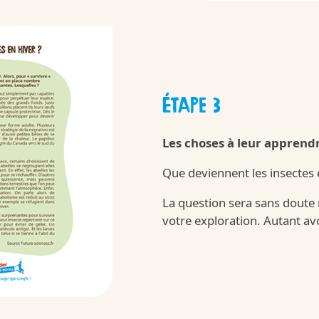
tre-qualite-et-nos-ingredients
Kinder
ÉTAPE 3
Les choses à leur apprendr
/fr/fr/kinder-su
Que deviennent les insectes 
La question sera sans doute 
votre exploration. Autant avo