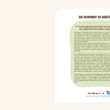
/fr/fr/qualite-et-engagements/no