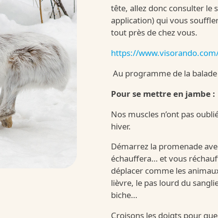
tête, allez donc consulter le s
Kinder
application) qui vous souffl
RIENDS
tout près de chez vous.
https://www.visorando.com
/fr/fr/kinder-b
Au programme de la balade 
Pour se mettre en jambe :
Nos muscles n’ont pas oubli
hiver.
Démarrez la promenade avec 
échauffera… et vous réchauf
Kinder
déplacer comme les animaux d
lièvre, le pas lourd du sangli
biche…
/fr/fr/kinder-b
Croisons les doigts pour que 