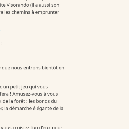
ite Visorando (il a aussi son
 Bueno
era les chemins à emprunter
/
ueno
:
é que nous entrons bientôt en
un petit jeu qui vous
fera ! Amusez-vous à vous
 Bueno White
e la forêt : les bonds du
er, la démarche élégante de la
ueno-white
vous croisiez l’un d’eux pour