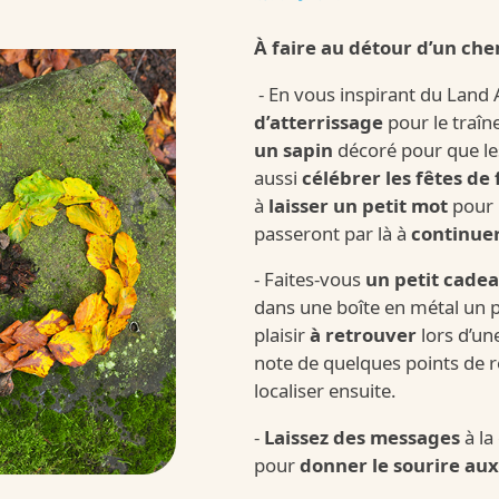
Kinder
À faire au détour d’un che
nsommation raisonnabl
- En vous inspirant du Land 
d’atterrissage
pour le traîn
un sapin
décoré pour que le
/fr/fr/kinder-s
laisir-et-consommation-raisonnable
aussi
célébrer les fêtes de 
à
laisser un petit mot
pour 
passeront par là à
continue
- Faites-vous
un petit cadea
dans une boîte en métal un p
plaisir
à retrouver
lors d’un
note de quelques points de 
localiser ensuite.
Kinder
-
Laissez des messages
à la
pour
donner le sourire au