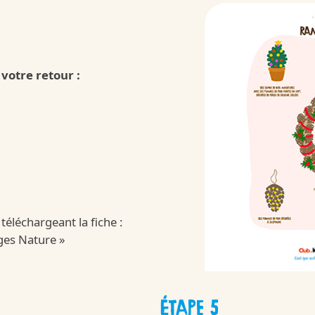
votre retour :
Kinder 
/fr/fr/kinder-joy
éléchargeant la fiche :
ages Nature »
ÉTAPE 5