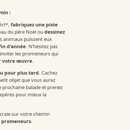
 Schoko-Bons
min :
e
Art*,
fabriquez une piste
eau du père Noël ou
dessinez
s animaux puissent eux
choko-bons
fin d’année
. N’hésitez pas
inviter les promeneurs qui
r votre œuvre
.
u pour plus tard
. Cachez
etit objet que vous aurez
e prochaine balade et prenez
repères pour mieux la
 Schoko-Bons White
 craie sur votre chemin
x promeneurs
.