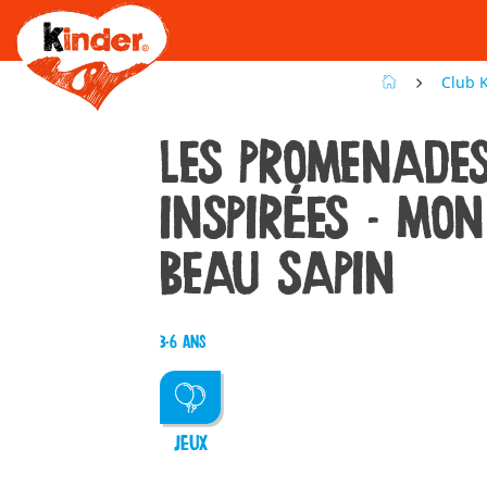
Skip
to
main
content
Club 
LES PROMENADE
INSPIRÉES - MON
BEAU SAPIN
3-6 ans
JEUX