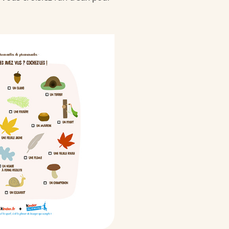
 Bueno Dark
ueno-dark