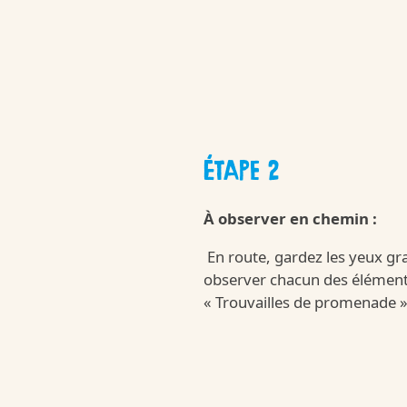
Kinder Joy of
ÉTAPE 2
LET'S STORY!
À observer en chemin :
/fr/fr/kinder-joy-of-moving
En route, gardez les yeux gr
observer chacun des éléments 
/fr/fr/lets-story
« Trouvailles de promenade 
Notre qualité