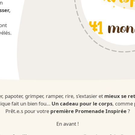
un
sser,
/fr/fr/kinder-ch
 ont
vélés.
Kinder
, papoter, grimper, ramper, rire, s’extasier et
mieux se re
ysique fait un bien fou…
Un cadeau pour le corps
, comme p
/fr/fr/kinder-ma
Prêt.e.s pour votre
première Promenade Inspirée
?
En avant !