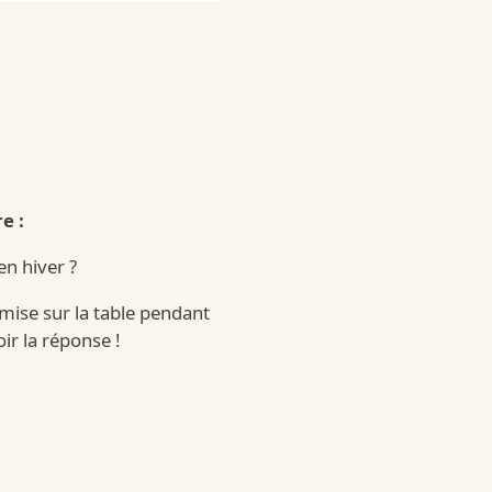
 Surprise
e :
rprise
en hiver ?
mise sur la table pendant
ir la réponse !