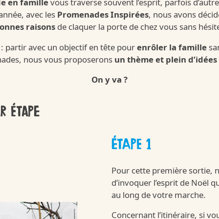
 en famille
vous traverse souvent l’esprit, parfois d’autr
 année, avec les
Promenades Inspirées
, nous avons décid
onnes raisons
de claquer la porte de chez vous sans hésite
ini
 : partir avec un objectif en tête pour
enrôler la famille
san
nades, nous vous proposerons
un thème et plein d’idées
Kinder
On y va ?
r étape
ngagements
/fr/fr/kinder-co
ÉTAPE 1
Pour cette première sortie,
d’invoquer l’esprit de Noël 
au long de votre marche.
Concernant l’itinéraire, si v