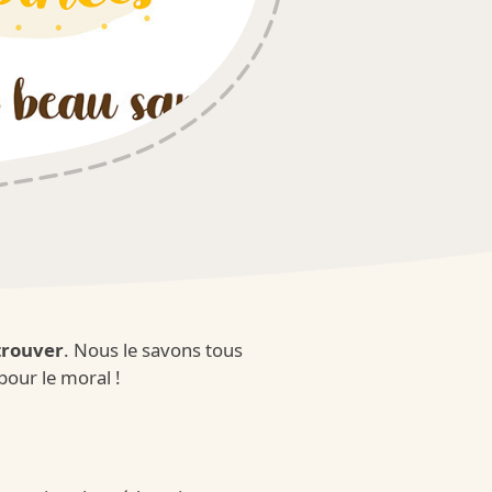
ocolat
 Maxi
trouver
. Nous le savons tous
our le moral !
xi