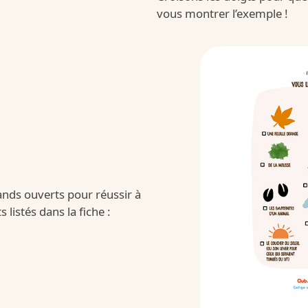
New
vous montrer l’exemple !
 Moving
Kinder
ands ouverts pour réussir à
listés dans la fiche :
/fr/fr/kinder-b
»
 et nos ingrédients