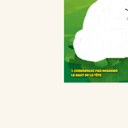
Kinder Kinder
/fr/fr/kinder-kinderini
Qualité et e
/fr/fr/qualite-et-engagements