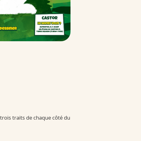
 Schoko-Bons
e
choko-bons
trois traits de chaque côté du
 Schoko-Bons White