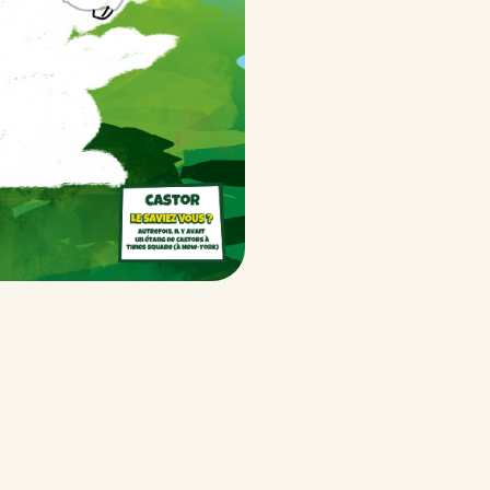
 Bueno
ueno
 Bueno White
ueno-white