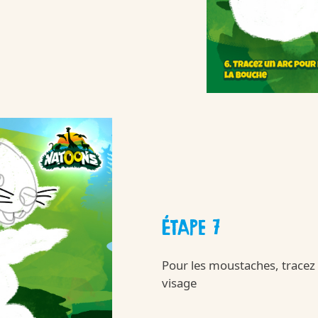
Kinder
nsommation raisonnabl
/fr/fr/kinder-s
laisir-et-consommation-raisonnable
ÉTAPE 7
Pour les moustaches, tracez 
Kinder
visage