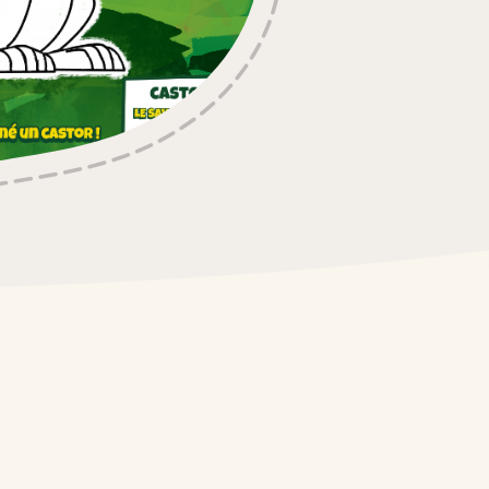
ocolat
 Maxi
xi