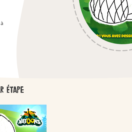
/fr/fr/kinder-ch
 à
Kinder
r étape
/fr/fr/kinder-ma