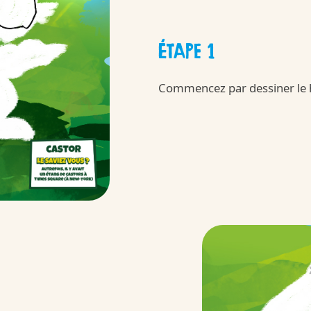
ÉTAPE 1
ini
Commencez par dessiner le h
Kinder
ngagements
/fr/fr/kinder-co