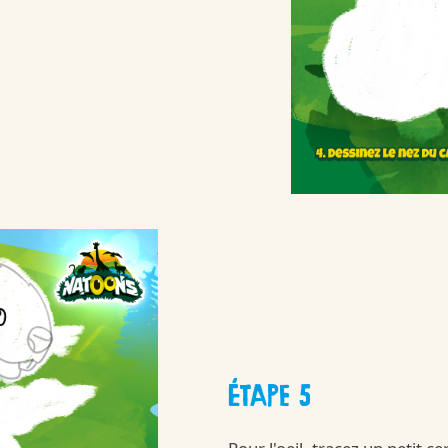
tre-qualite-et-nos-ingredients
Kinder
/fr/fr/kinder-su
ÉTAPE 5