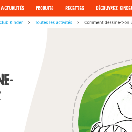
Actualités
Produits
Recettes
Découvrez Kinde
Club Kinder
Toutes les activités
Comment dessine-t-on u
Nos barres
Nos barres
Découvrez Kind
NE-
R
Kinder