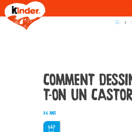
Skip
to
main
content
COMMENT DESSI
T-ON UN CASTO
3-6 ans