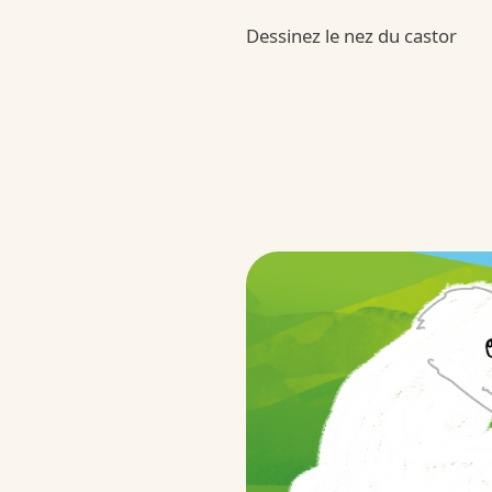
/fr/fr/qualite-et-engagements/no
Dessinez le nez du castor