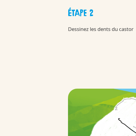
ÉTAPE 2
APPLAYDU & F
Dessinez les dents du castor
/fr/fr/applaydu-friends