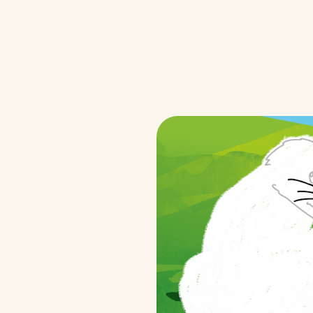
Plaisir & Co
/fr/fr/qualite-et-engagements/p