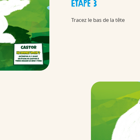
ÉTAPE 3
New
Tracez le bas de la tête
 Moving
Kinder
/fr/fr/kinder-b
 et nos ingrédients