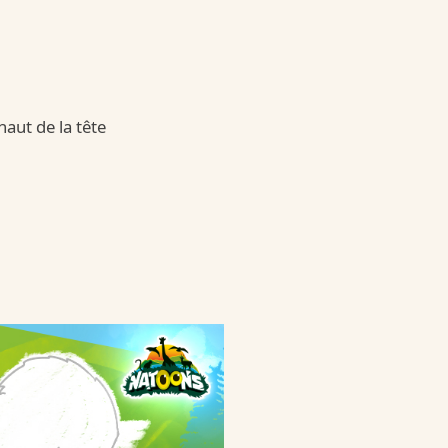
aut de la tête
 Country
untry