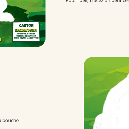
Pour l'oeil, tracez un petit c
Kinder 
/fr/fr/kinder-joy
la bouche