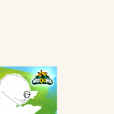
 Bueno Dark
ueno-dark