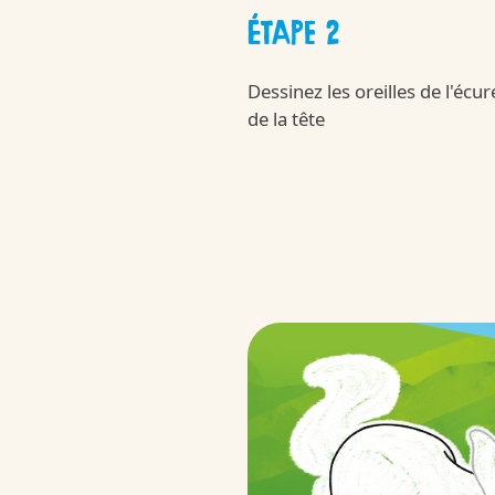
ÉTAPE 2
APPLAYDU & F
Dessinez les oreilles de l'écur
de la tête
/fr/fr/applaydu-friends