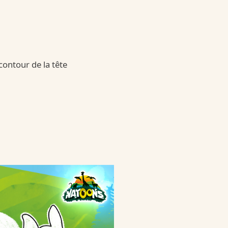
ontour de la tête
 Country
untry