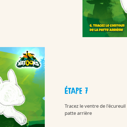
Kinder
nsommation raisonnabl
/fr/fr/kinder-s
laisir-et-consommation-raisonnable
ÉTAPE 7
Tracez le ventre de l'écureuil 
Kinder
patte arrière