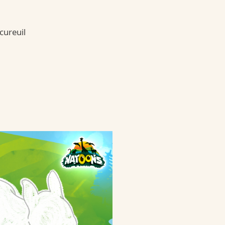
cureuil
 Bueno Dark
ueno-dark