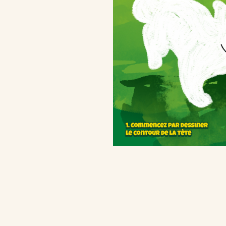
Kinder Kinder
/fr/fr/kinder-kinderini
Qualité et e
/fr/fr/qualite-et-engagements