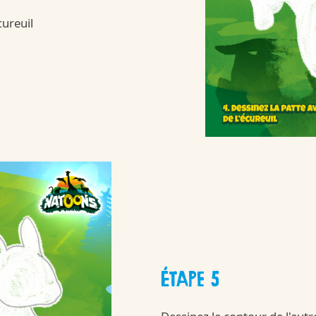
tre-qualite-et-nos-ingredients
cureuil
Kinder
/fr/fr/kinder-su
ÉTAPE 5