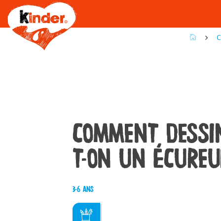
Skip
to
main
content
C
COMMENT DESSI
T-ON UN ÉCUREU
3-6 ans