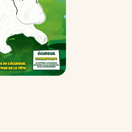
 Bueno
ueno
 Bueno White
ueno-white