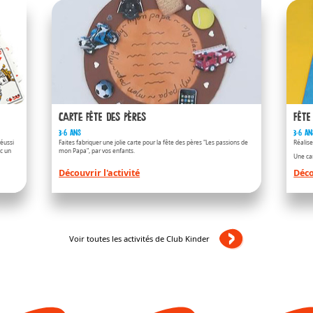
Kinder
RIENDS
/fr/fr/kinder-b
Carte fête des pères
Fête
3-6 ans
3-6 an
éussi
Faites fabriquer une jolie carte pour la fête des pères "Les passions de
Réalise
ec un
mon Papa", par vos enfants.
Une car
Découvrir l'activité
Déco
Kinder
Voir toutes les activités de Club Kinder
/fr/fr/kinder-b