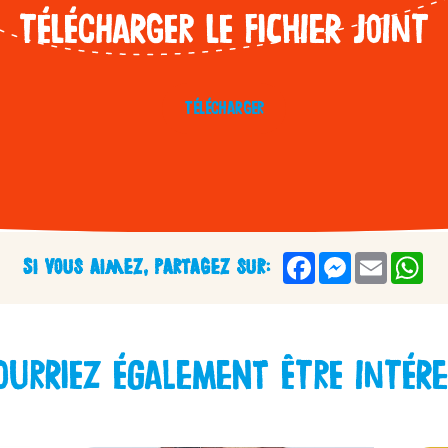
Télécharger le fichier joint
ini
Télécharger
Kinder
ngagements
Facebook
Messenger
Email
Wh
Si vous aimez, partagez sur:
/fr/fr/kinder-co
ourriez également être intére