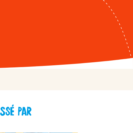
 Country
atsApp
untry
ssé par