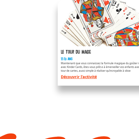
APPLAYDU & F
/fr/fr/applaydu-friends
Le tour du mage
11-13 ans
Maintenant que vous connaissez la formule magique du goûter r
avec Kinder Cards, êtes-vous prêt.e à émerveiller vos enfants av
tour de cartes, aussi simple à réaliser qu’incroyable à obse
Découvrir l'activité