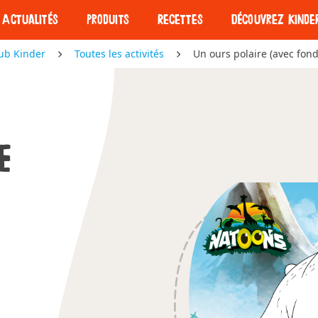
Actualités
Produits
Recettes
Découvrez Kinde
ub Kinder
Toutes les activités
Un ours polaire (avec fond
Nos barres
Nos barres
Découvrez Kind
E
Kinder