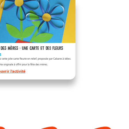
 Bueno
ueno
 des mères : une carte et des fleurs
s
z cette jolie carte fleurie en relief, proposée par Cabane à idées.
te originale à offrir pour la fête des mères.
uvrir l'activité
 Bueno White
ueno-white