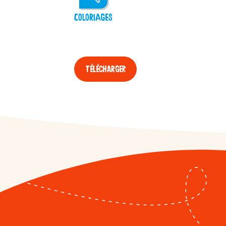
COLORIAGES
Télécharger
APPLAYDU
/fr/fr/applaydu