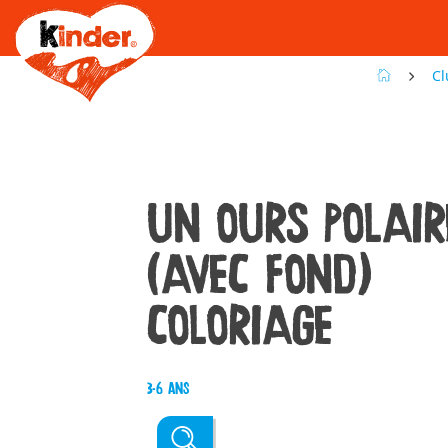
Skip
to
main
content
Cl
UN OURS POLAIR
(AVEC FOND)
COLORIAGE
3-6 ans