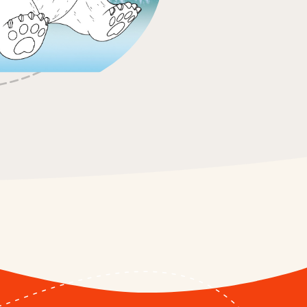
ocolat
 Maxi
xi