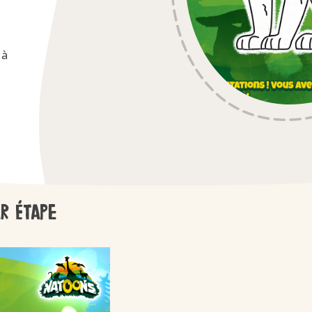
/fr/fr/kinder-ch
 à
Kinder
r étape
/fr/fr/kinder-ma