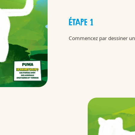
ÉTAPE 1
ini
Commencez par dessiner un 
Kinder
ngagements
/fr/fr/kinder-co