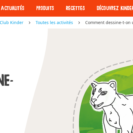
Actualités
Produits
Recettes
Découvrez Kinde
Club Kinder
Toutes les activités
Comment dessine-t-on
Nos barres
Nos barres
Découvrez Kind
NE-
Kinder