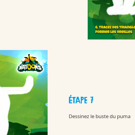
Kinder
nsommation raisonnabl
/fr/fr/kinder-s
laisir-et-consommation-raisonnable
ÉTAPE 7
Kinder
Dessinez le buste du puma