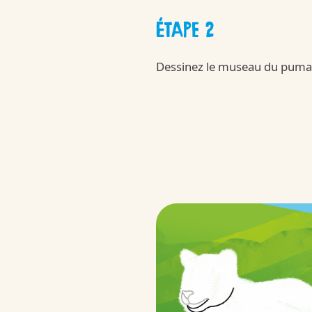
ÉTAPE 2
APPLAYDU & F
Dessinez le museau du puma
/fr/fr/applaydu-friends