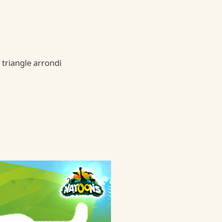
triangle arrondi
 Country
untry