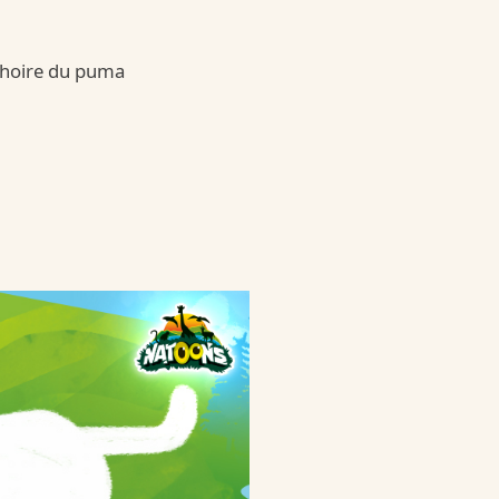
choire du puma
 Bueno Dark
ueno-dark