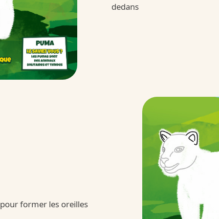
dedans
Kinder 
/fr/fr/kinder-joy
 pour former les oreilles