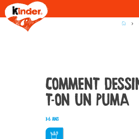
Skip
to
main
content
COMMENT DESSI
T-ON UN PUMA
3-6 ans