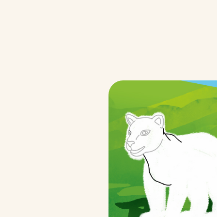
Plaisir & Co
/fr/fr/qualite-et-engagements/p