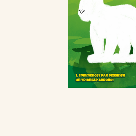
Kinder Kinder
/fr/fr/kinder-kinderini
Qualité et e
/fr/fr/qualite-et-engagements