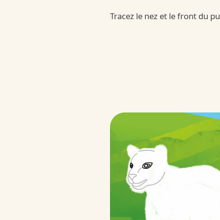
/fr/fr/qualite-et-engagements/no
Tracez le nez et le front du 