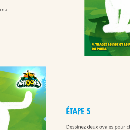
tre-qualite-et-nos-ingredients
puma
Kinder
/fr/fr/kinder-su
ÉTAPE 5
Dessinez deux ovales pour ch