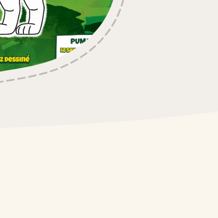
ocolat
 Maxi
xi