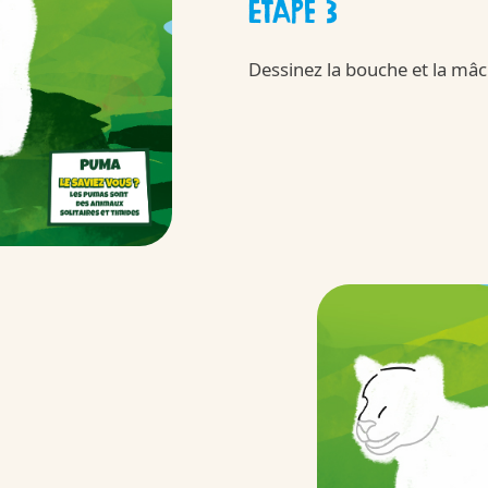
ÉTAPE 3
New
Dessinez la bouche et la mâ
 Moving
Kinder
/fr/fr/kinder-b
 et nos ingrédients