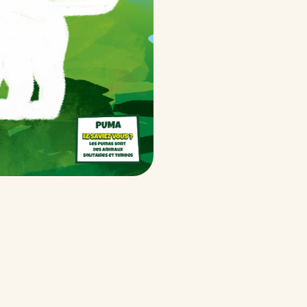
 Bueno
ueno
 Bueno White
ueno-white