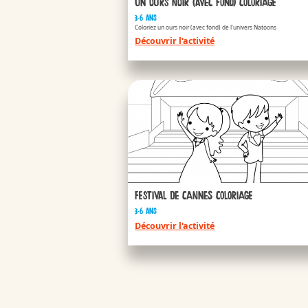
Un ours noir (avec fond) coloriage
3-6 ans
APPLAYDU & F
Coloriez un ours noir (avec fond) de l'univers Natoons
Découvrir l'activité
/fr/fr/applaydu-friends
Festival de Cannes coloriage
3-6 ans
Découvrir l'activité