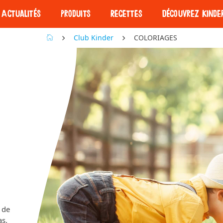
Actualités
Produits
Recettes
Découvrez Kinde
Club Kinder
COLORIAGES
Nos barres
Nos barres
Découvrez Kind
Kinder
 de
as.