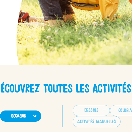
/fr/fr/kinder-ch
Kinder
écouvrez toutes les activités
/fr/fr/kinder-ma
DESSINS
COLORI
Occasion
ACTIVITÉS MANUELLES