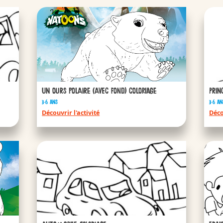
ini
Kinder
Un ours polaire (avec fond) coloriage
Prin
3-6 ans
3-6 an
ngagements
Découvrir l'activité
Déco
/fr/fr/kinder-co