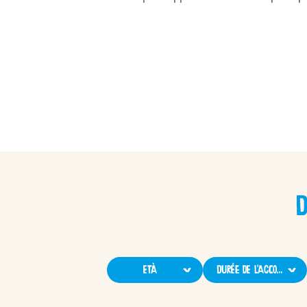
D
APPLAYDU
Età
Durée de l'accord
/fr/fr/applaydu