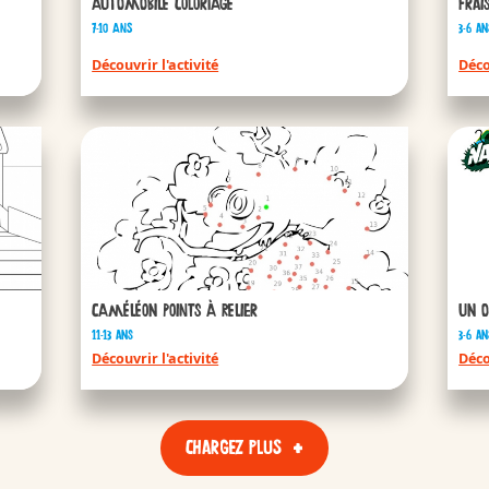
Automobile coloriage
Frai
Kinder
7-10 ans
3-6 an
RIENDS
Découvrir l'activité
Déco
/fr/fr/kinder-b
Caméléon points à relier
Un o
11-13 ans
3-6 an
Kinder
Découvrir l'activité
Déco
Chargez plus
/fr/fr/kinder-b