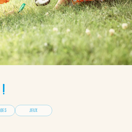
ocolat
 Maxi
 !
xi
AGES
JEUX