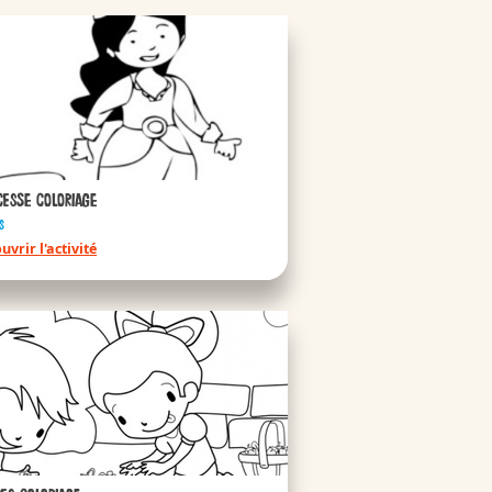
 Country
cesse coloriage
s
uvrir l'activité
untry