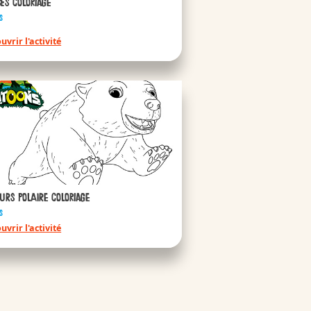
ses coloriage
 Bueno
s
uvrir l'activité
ueno
urs polaire coloriage
s
 Bueno White
uvrir l'activité
ueno-white