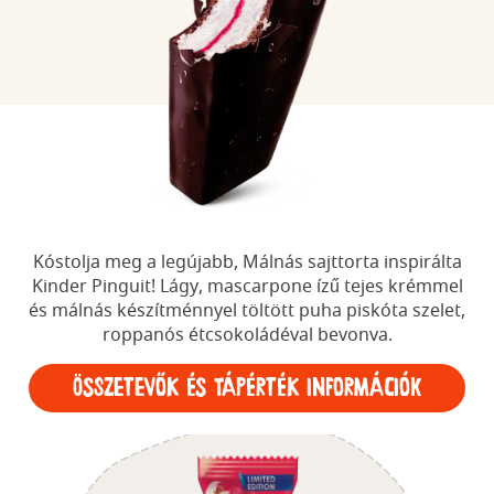
Kóstolja meg a legújabb, Málnás sajttorta inspirálta
Kinder Pinguit! Lágy, mascarpone ízű tejes krémmel
és málnás készítménnyel töltött puha piskóta szelet,
roppanós étcsokoládéval bevonva.
Összetevők és tápérték információk