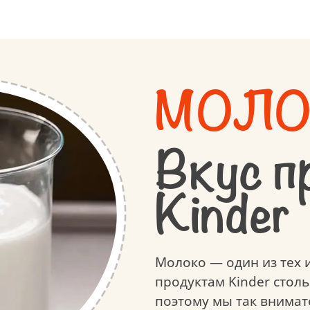
Роль игры в развитии
Ответственные закупк
Устойчивая упаковка
МОЛО
Вкус п
Kinder
Молоко — один из тех 
продуктам Kinder стол
поэтому мы так внимат