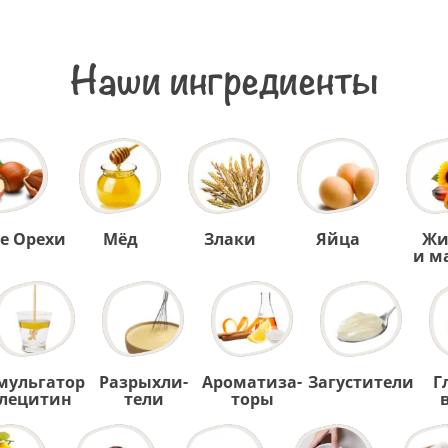
Наши ингредиенты
е Орехи
Мёд
Злаки
Яйца
Жи
и м
мульгатор
Разрыхли-
Ароматиза-
Загустители
Г
лецитин
тели
торы