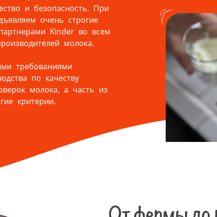
ество и безопасность. При
дъявляем очень строгие
партнерами Kinder во всем
производителей молока.
ыми требованиями
одства по качеству
верок молока, а часть из
гие критерии.
От фермы до 