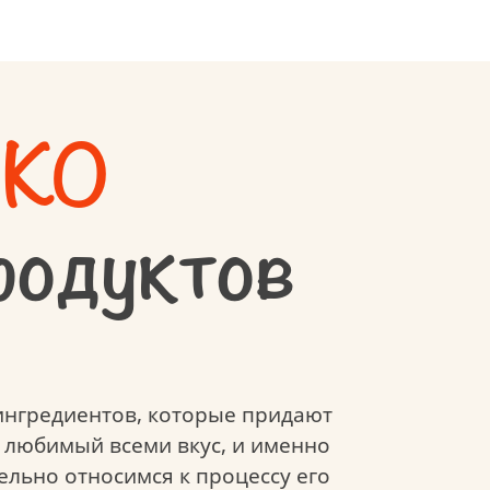
 ребёнка
и сырья
КО
родуктов
ингредиентов, которые придают
ь любимый всеми вкус, и именно
ельно относимся к процессу его