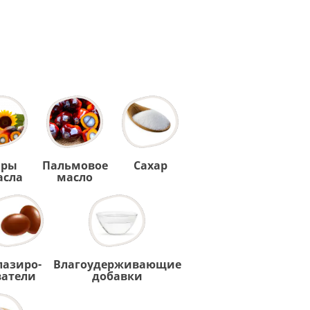
ры
Пальмовое
Сахар
асла
масло
лазиро-
Влагоудерживающие
ватели
добавки