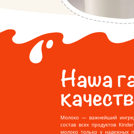
Наша г
качест
Молоко — важнейший ингред
состав всех продуктов Kinde
молоко только у надежных п