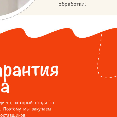
обработки.
арантия
ва
иент, который входит в
r. Поэтому мы закупаем
оставщиков,