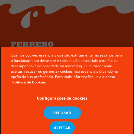
© Ferrero 2026 − All rights reserved
Usamos cookies essenciais que são estritamente necessários para
o funcionamento deste site e cookies não essenciais para fins de
Fale conosco
desempenho, funcionalidade ou marketing. O utilizador pode
aceitar, recusar ou gerenciar cookies não essenciais clicando na
Política de Privacidade
opção da sua preferência. Para mais informações, leia a nossa
Política de Cookies
Política de Cookies
.
Serviço ao consumidor
Configurações de Cookies
Aspectos legais
Requisitos técnicos
RECUSAR
Mapa do site
ACEITAR
Ferrero.BR
pt-br