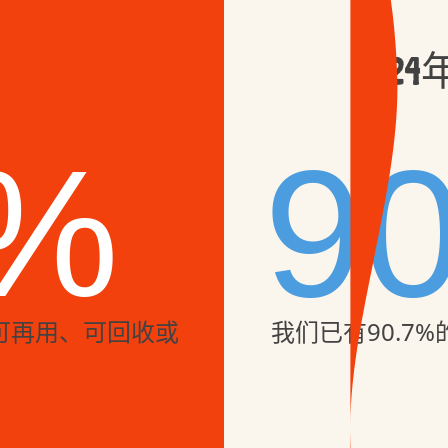
20
%
9
可再用、可回收或
我们已有90.7