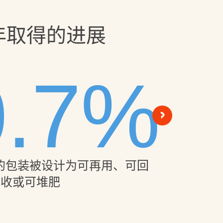
24年取得的进展
0.7%
>
%的包装被设计为可再用、可回
到2
收或可堆肥