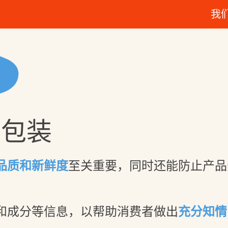
我
健达巧克力
要包装
小小美味，满满关爱
臻致美味
健达快乐运动
我们的故事
贴心的美味
我的奇幻乐园APP边
负责任的采购
玩边学！
品质和新鲜度
至关重要，同时还能防止产品
和成分等信息，以帮助消费者做出
充分知情