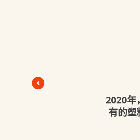
<
202
有的塑料