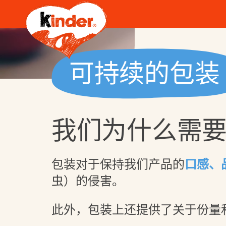
可持续的包装
我们的价值
用心关怀
健达产品
健达倡议
我们为什么需
用心关怀
健达巧克力
健达巧克力 迷你型
包装对于保持我们产品的
口感、
健达奇趣蛋
虫）的侵害。
健达缤纷乐
此外，包装上还提供了关于份量
健达快乐河马