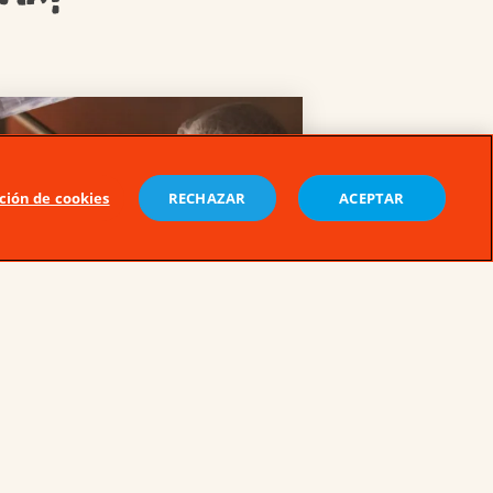
ción de cookies
RECHAZAR
ACEPTAR
MUCHO CUIDADO
Queremos ofrecerles a ti y a
tu familia, pequeños antojos,
sin colorantes ni
conservantes añadidos.