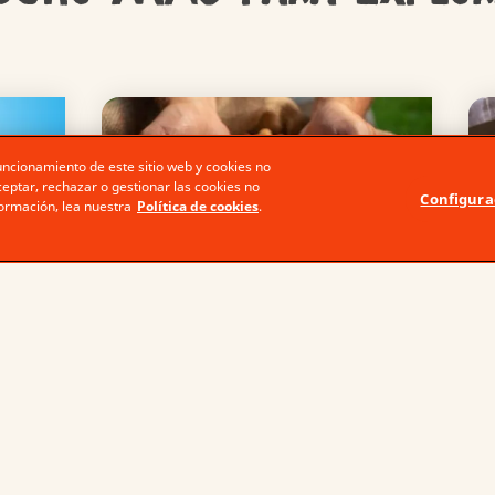
uncionamiento de este sitio web y cookies no
eptar, rechazar o gestionar las cookies no
Configura
formación, lea nuestra
Política de cookies
.
S
NUESTROS
INGREDIENTES
o
,
Seleccionamos
n la
cuidadosamente los
ingredientes que usamos en