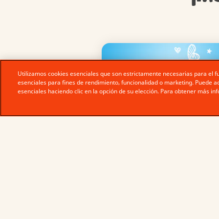
Utilizamos cookies esenciales que son estrictamente necesarias para el f
esenciales para fines de rendimiento, funcionalidad o marketing. Puede ac
esenciales haciendo clic en la opción de su elección. Para obtener más in
PEQUEÑOS PLACERE
Desde el año 1968, cuand
creamos Kinder Chocolate
siempre nos enfocamos e
porción pequeña de