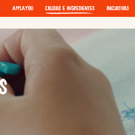
s
APPLAYDU
Calidad e Ingredientes
Iniciativas
Joy
Magic Kinder
Kinder Joy of Moving
e
ques
s