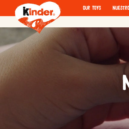
Our Toys
Nuestro
A little
La hist