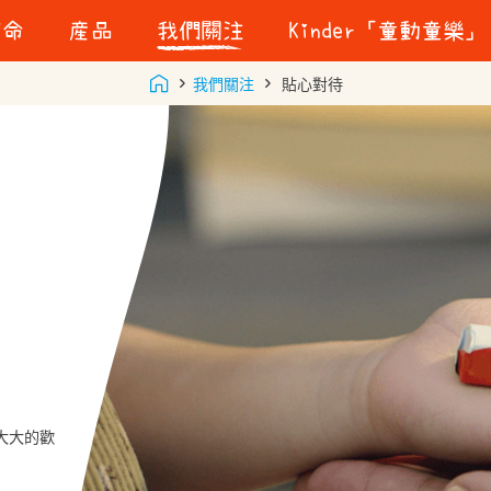
使命
産品
我們關注
Kinder「童動童樂」
美味品質
我們關注
貼心對待
ot
貼心對待
的故事
玩樂的重要
責任採購
永續包裝
大大的歡