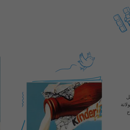
 بشكل
لاتة
ح