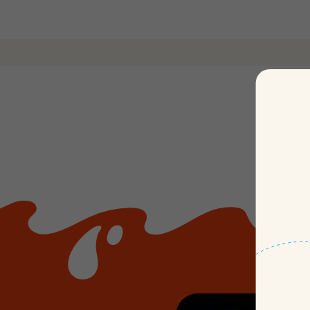
Bueno
جودة لذيذة
التوريد
التغليف
المسؤول
المستدام
Kinder
Country