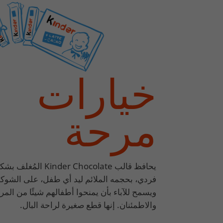
خيارات
مرحة
يحافظ قالب Kinder Chocolate المُغلف
فردي، بحجمه الملائم ليد أي طفل، على الشوكو
ويسمح للآباء بأن يمنحوا أطفالهم شيئًا من المر
والاطمئنان. إنها قطع صغيرة لراحة البال.