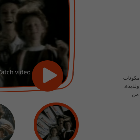
Watch video
 مكونات
ولذيذة.
 من