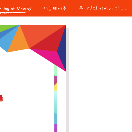
r Joy of Moving
어플레이두
우리만의 이야기 만들기
of Moving이란?
놀이의 
오브 무빙 패밀리!
맛있는 
이야기
소중한 
지속 가
책임 있