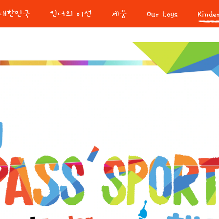
r-대한민국
킨더의 미션
제품
Our toys
Kinde
Joy 
A little a lot
조이 
The Kinder Story
지난 