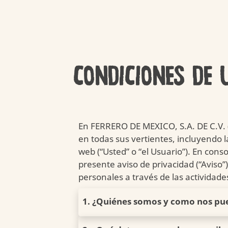
Nuestra Misión
Nuestro Cuidado
Productos
Applaydu
Cocina con Kinder
Joy of Moving
Nuestra Misión
Nuestro Cuidado
Productos
Applaydu
Cocina con Kinder
Joy of Moving
CONDICIONES DE 
En FERRERO DE MEXICO, S.A. DE C.V. 
en todas sus vertientes, incluyendo l
web (“Usted” o “el Usuario”). En co
presente aviso de privacidad (“Aviso
personales a través de las actividades
1. ¿Quiénes somos y como nos pu