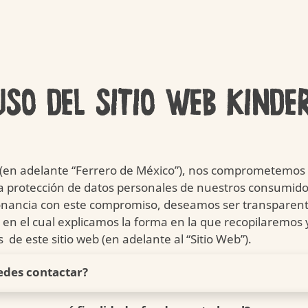
USO DEL SITIO WEB KINDE
Nuestro
Deliciosa
Fuente
Cuidado
Calidad
Suminis
Kinder Délice
Kinder Maxi
Respons
(en adelante “Ferrero de México”), nos comprometemos a 
Cocina con Kinder
A little A lot
Joy of Moving
Applaydu
La Historia 
a protección de datos personales de nuestros consumidore
nsonancia con este compromiso, deseamos ser transparent
”) en el cual explicamos la forma en la que recopilaremo
 de este sitio web (en adelante al “Sitio Web”).
Kinder Creamy
edes contactar?