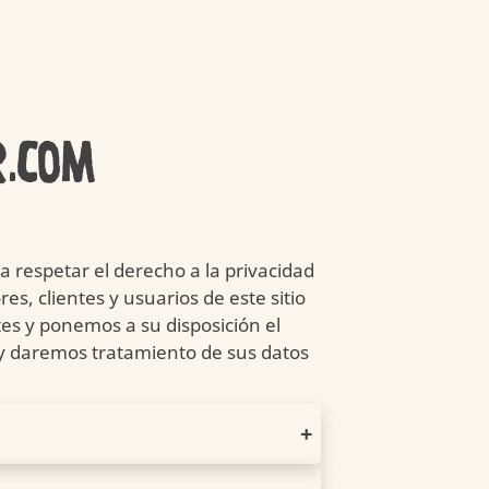
R.COM
 de
La
Sustentabilida
tro
Importancia
d del
Kinder Sorpresa
able
de Jugar
Empaque
respetar el derecho a la privacidad
de Kinder
s, clientes y usuarios de este sitio
es y ponemos a su disposición el
s y daremos tratamiento de sus datos