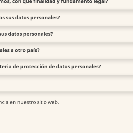
amos, con qué finalidad y fundamento legal?
Un Trato
Amable
os sus datos personales?
sus datos personales?
ales a otro país?
teria de protección de datos personales?
cia en nuestro sitio web.