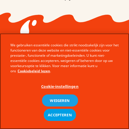
We gebruiken essentiële cookies die strikt noodzakelijk zijn voor het
functioneren van deze website en niet-essentiële cookies voor
prestatie-, functionele of marketingdoeleinden. U kunt niet-
© Ferrero 2026 − All rights reserved
essentiële cookies accepteren, weigeren of beheren door op uw
voorkeursoptie te klikken. Voor meer informatie kunt u
Klantendienst
ons
Cookiebeleid lezen
.
Wettelijke zaken
Cookie-instellingen
Site Map
Cookie Beleid
WEIGEREN
Technische vereisten
Privacy Policy
fr
ACCEPTEREN
nl