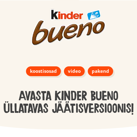
koostisosad
video
pakend
Avasta KINDER Bueno
üllatavas jäätisversioonis!