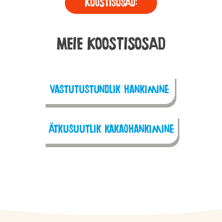
Koostisosad:
MEIE KOOSTISOSAD
Vastutustundlik hankimine
ätkusuutlik kakaohankimine