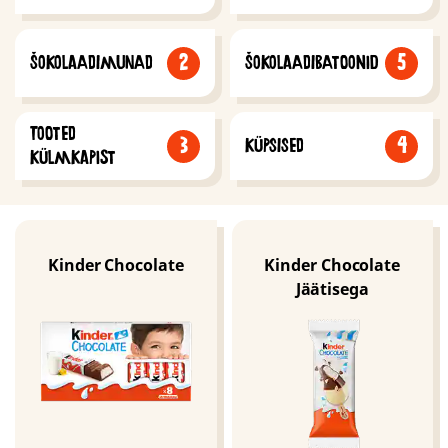
2
5
ŠOKOLAADIMUNAD
ŠOKOLAADIBATOONID
TOOTED
3
4
KÜPSISED
KÜLMKAPIST
Kinder Chocolate
Kinder Chocolate
Jäätisega