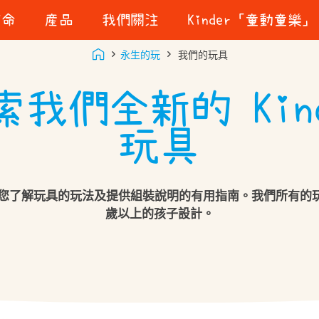
使命
産品
我們關注
Kinder「童動童樂」
美味品質
永生的玩
我們的玩具
ot
貼心對待
的故事
索我們全新的 Kind
玩樂的重要
責任採購
玩具
永續包裝
您了解玩具的玩法及提供組裝說明的有用指南。我們所有的玩
歲以上的孩子設計。