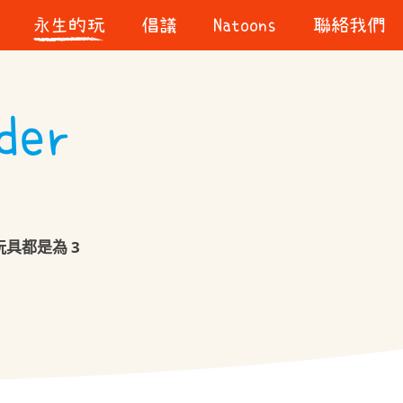
永生的玩
倡議
Natoons
聯絡我們
我們的玩具
Kinder「童動童樂」
一起說故事
er
具都是為 3