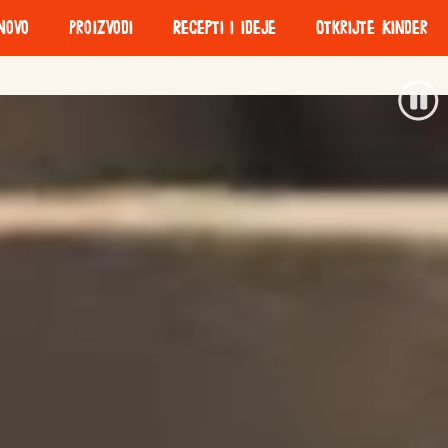
Novo
Proizvodi
Recepti i ideje
Otkrijte Kinder
igre
Odgovorna
Održiva
nabava
ambalaža