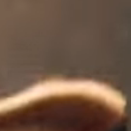
Keksi i biskviti
Sladoledi