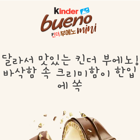
달라서 맛있는 킨더 부에노!
바삭함 속 크리미함이 한입
에 쏙