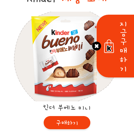
지
금
구
매
하
기
킨더 부에노 미니
구매하기