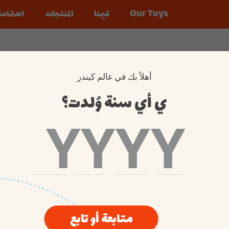
Our Toys
قيمنا
المنتجات
اهتمامن
جودة ال
ls
حلوى بأ
أهمية ال
أهلاً بك في عالم كيندر
مسؤولية 
ي أي سنة وُلدت؟
استدامة 
متابعة أو تابع