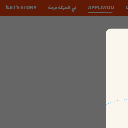
ا
APPLAYDU
في الحركة فرحة​
LET'S STORY!
مذاق
Kinder Joy of Moving Family Tutoria
A little a lot
حجام مدروسة
قصة Kinder
لعب
اختيار المصادر
التعبئة