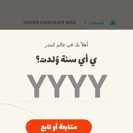
مسؤولية 
استدامة 
المنتجات
KINDER CHOCOLATE MINI
أهلاً بك في عالم كيندر
ي أي سنة وُلدت؟
وصفتها المحضّرة بحشوة كريمية لذيذة من الحليب، تُعد Kinder
ر والوجبة
متابعة أو تابع
لآن في حبات