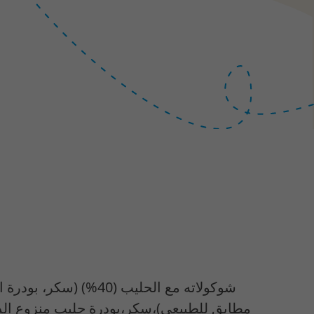
شوكولاته مع الحليب (
مطابق للطبيعي)،سكر،بودرة حليب منزوع الدس