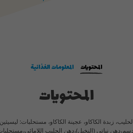
المحتويات
المعلومات الغذائية
المحتويات
40%) (سكر، بودرة الحليب، زبدة الكاكاو، عجينة الكاكاو، مستحلبات:
م،دهن نباتي (النخيل)،دهن الحليب اللامائي،مستحلبات 