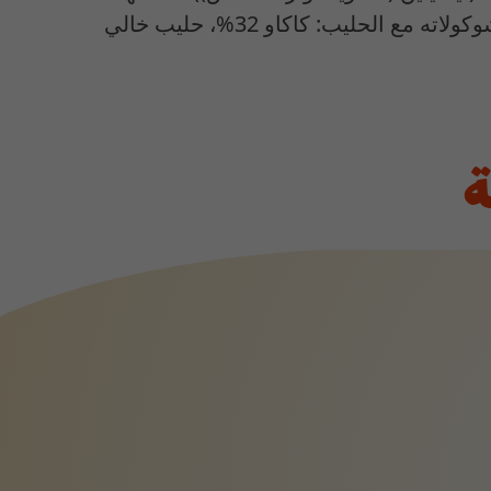
(فانيلين مطابق للطبيعي). اجمالي مكونات الحليب: .%33اجمالي الكاكاو: 13% .المواد الصلبة في الشوكولاته مع الحليب: كاكاو 32%، حليب خالي
ة