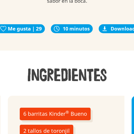
sabor en la boca.
Me gusta | 29
10 minutos
Downloa
Ingredientes
®
6 barritas Kinder
Bueno
2 tallos de toronjil