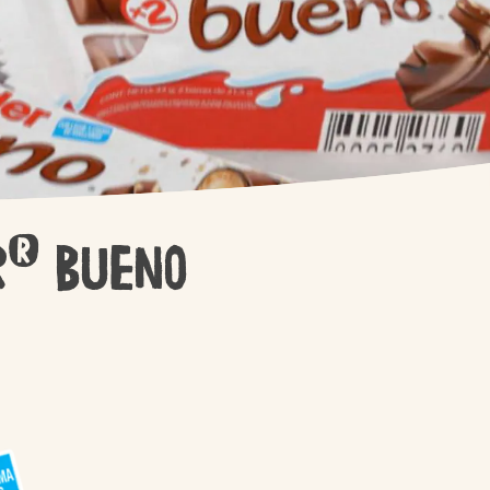
®
r
Bueno