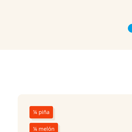
¼ piña
¼ melón