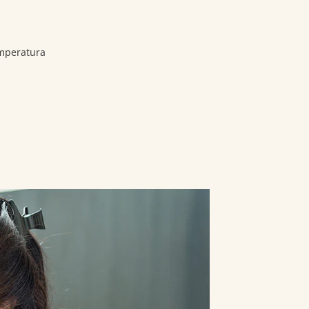
Viviendo juntos
emperatura
 de
La
Sustentabilida
tro
Importancia
d del
Kinder Sorpresa
able
de Jugar
Empaque
de Kinder