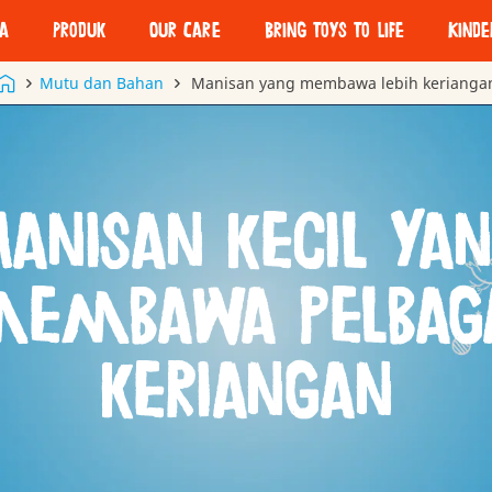
ta
Produk
Our Care
Bring Toys To Life
Kinde
Tasty Quality
Mutu dan Bahan
Manisan yang membawa lebih kerianga
 a lot
Thoughtful treating
Kinder
The importance of play
Responsible sourcing
anisan kecil ya
Packaging sustainability
embawa pelbag
keriangan