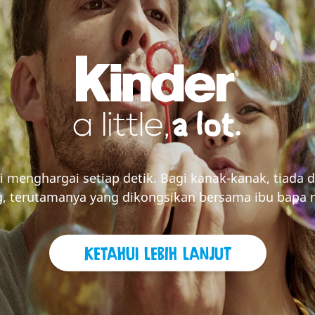
i menghargai setiap detik. Bagi kanak-kanak, tiada d
g, terutamanya yang dikongsikan bersama ibu bapa 
Ketahui lebih lanjut