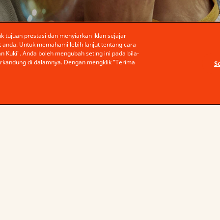
 tujuan prestasi dan menyiarkan iklan sejajar
anda. Untuk memahami lebih lanjut tentang cara
n Kuki". Anda boleh mengubah seting ini pada bila-
terkandung di dalamnya. Dengan mengklik "Terima
S