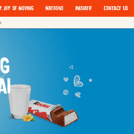
r Joy Of Moving
Natoons
Inisiatif
Contact Us
n
ng
ai