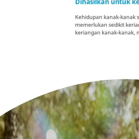
Dihasilkan untuk k
Kehidupan kanak-kanak se
memerlukan sedikit keria
keriangan kanak-kanak, m