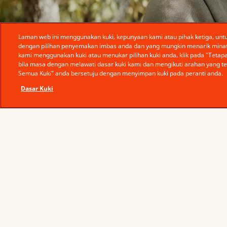
Laman web ini menggunakan kuki, kepunyaan kami atau pihak ketiga, untuk
dengan pilihan penyemakan imbas anda dan yang mungkin menarik minat 
kami menggunakan kuki atau menukar pilihan kuki anda, klik pada "Tetapa
bila masa dengan melawati dasar kuki kami dan mengikuti arahan yang 
Semua Kuki" anda bersetuju dengan menyimpan kuki pada peranti anda.
Dasar Kuki