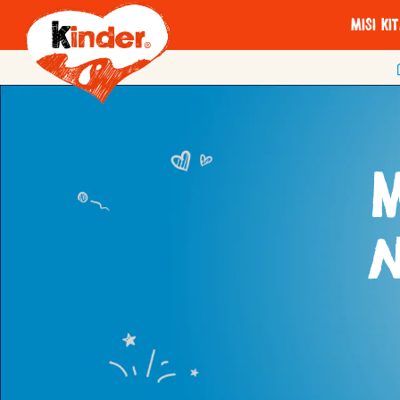
Misi ki
A little
Kisah 
M
m