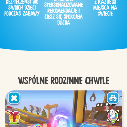
BEZPIECZEŃSTWO
Z KAŻDEGO
SPERSONALIZOWANE
SWOICH DZIECI
MIEJSCA NA
REKOMENDACJE I
PODCZAS ZABAWY
ŚWIECIE
CIESZ SIĘ SPOKOJEM
DUCHA
WSPÓLNE RODZINNE CHWILE