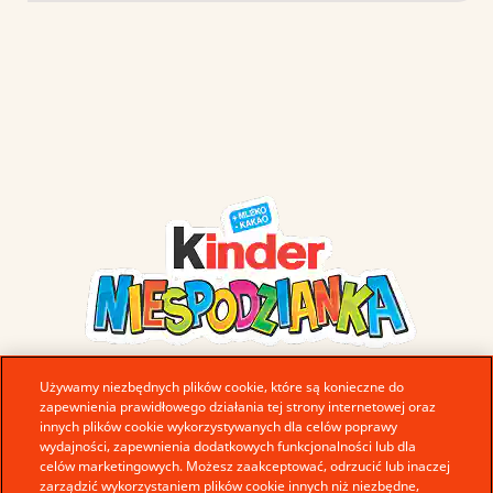
Używamy niezbędnych plików cookie, które są konieczne do
zapewnienia prawidłowego działania tej strony internetowej oraz
innych plików cookie wykorzystywanych dla celów poprawy
wydajności, zapewnienia dodatkowych funkcjonalności lub dla
celów marketingowych. Możesz zaakceptować, odrzucić lub inaczej
zarządzić wykorzystaniem plików cookie innych niż niezbędne,