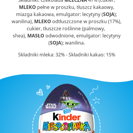
Składniki: czekolada
MLECZNA
47% (cukier,
MLEKO
pełne w proszku, tłuszcz kakaowy,
miazga kakaowa, emulgator: lecytyny (
SOJA
);
wanilina),
MLEKO
odtłuszczone w proszku (17%),
cukier, tłuszcze roślinne (palmowy,
shea),
MASŁO
odwodnione, emulgator: lecytyny
(
SOJA
); wanilina.
Składniki mleka: 32% - Składniki kakao: 15%