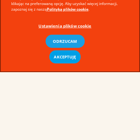
klikając na preferowaną opcję. Aby uzyskać więcej informacji,
zapoznaj się z naszą
Polityką plików cookie
.
Ustawienia plików cookie
ODRZUCAM
AKCEPTUJĘ
© Ferrero 2026 − All rights reserved
Regulamin świadczenia usług drogą
elektroniczną
Wymagania techniczne
Serwis konsumencki
Nota prawna
Mapa strony