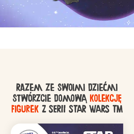
Razem ze swoimi dziećmi
stwórzcie domową
kolekcję
figurek
Z SERII STAR WARS TM