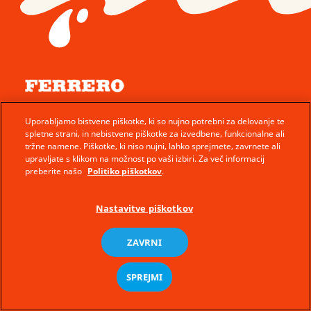
© Ferrero 2026 − All rights reserved
Uporabljamo bistvene piškotke, ki so nujno potrebni za delovanje te
Kontakt
spletne strani, in nebistvene piškotke za izvedbene, funkcionalne ali
tržne namene. Piškotke, ki niso nujni, lahko sprejmete, zavrnete ali
Pravila o rabi piškotkov
upravljate s klikom na možnost po vaši izbiri. Za več informacij
preberite našo
Politiko piškotkov
.
Tehnične zahteve
Pogoji uporabe
Nastavitve piškotkov
Pravila zasebnosti
Zemljevid strani
sl
ZAVRNI
SPREJMI