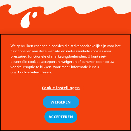
We gebruiken essentiële cookies die strikt noodzakelijk zijn voor het
functioneren van deze website en niet-essentiële cookies voor
© Ferrero 2026 − All rights reserved
prestatie-, functionele of marketingdoeleinden. U kunt niet-
essentiële cookies accepteren, weigeren of beheren door op uw
Klantendienst
voorkeursoptie te klikken. Voor meer informatie kunt u
Wettelijke zaken
ons
Cookiebeleid lezen
.
Site Map
Cookie-instellingen
Cookie Beleid
Technische vereisten
WEIGEREN
Privacy Policy
fr
ACCEPTEREN
nl