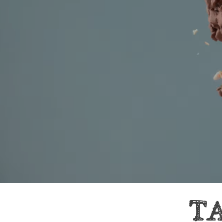
Κέικ
Τ