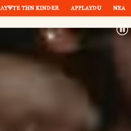
ΛΥΨΤΕ ΤΗΝ KINDER
APPLAYDU
ΝΕΑ
APPLAYDU
Applaydu & Friends
Kinder Schoko-Bons
ΕΣ
ΑΞΙΑ ΠΑΙΧΝΙΔΙΟΥ
ΥΠΕΥΘΥΝΗ
ΠΡΟΜΗΘΕΙΑ
o Mini