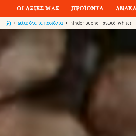
ΟΙ ΑΞΙΕΣ ΜΑΣ
ΠΡΟΪΟΝΤΑ
ΑΝΑΚΑ
Δείτε όλα τα προϊόντα
Kinder Bueno Παγωτό (White)
A little a lot
The Kinder Story
Kinder Έκπληξη
Kinder Joy
Η ΦΡΟΝΤΙΔΑ ΜΑΣ
ΓΕΥΣΤΙΚΗ
ΠΡΟΣΕΓΜΕΝ
ΠΟΙΟΤΗΤΑ
ΛΙΧΟΥΔΙΕΣ
Mini Chocolate
Kinder Buen
Mini