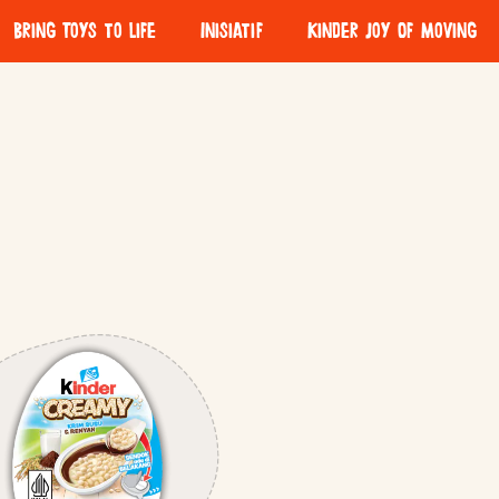
Bring Toys to Life
Inisiatif
Kinder Joy Of Moving
ng Lezat
enuh makna
 bermain
 Bertanggung Jawab
rkelanjutan