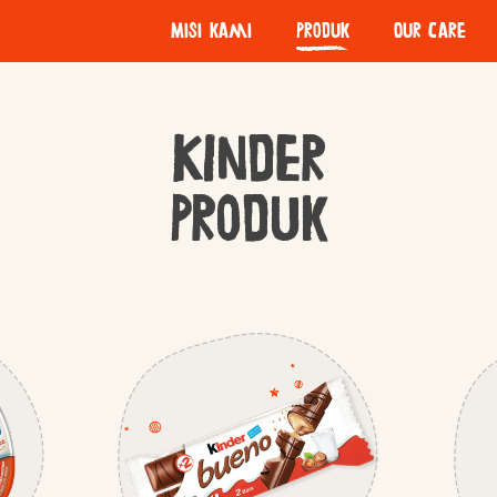
Misi kami
Produk
Our Care
Kualitas ya
A little a lot
Camilan p
The Kinder Story
KInder
Pentingnya
Produk
Pengadaan
Kemasan Be