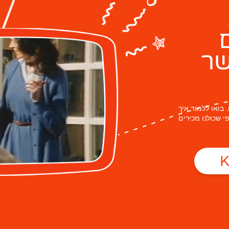
שר
 בואו ללמוד איך
 מותג Kinder הגדול כפי שכולנו מכירים