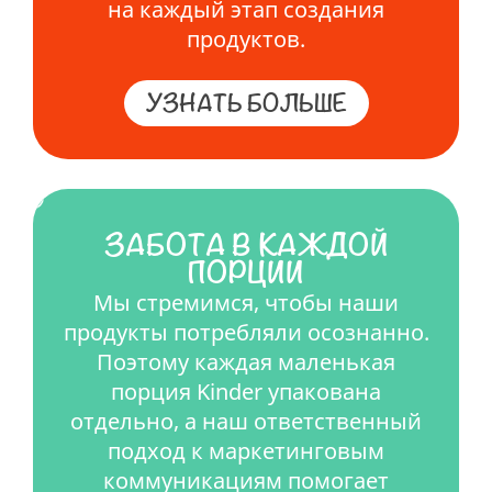
на каждый этап создания
продуктов.
УЗНАТЬ БОЛЬШЕ
ЗАБОТА В КАЖДОЙ
ПОРЦИИ
Мы стремимся, чтобы наши
продукты потребляли осознанно.
Поэтому каждая маленькая
порция
Kinder
упакована
отдельно, а наш ответственный
подход к маркетинговым
коммуникациям помогает