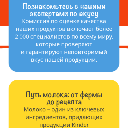
Познакомьтесь с нашими
экспертами по вкусу
Комиссия по оценке качества
наших продуктов включает более
2 000 специалистов по всему миру,
которые проверяют
и гарантируют неповторимый
вкус нашей продукции.
Путь молока: от фермы
до рецепта
Молоко – один из ключевых
ингредиентов, придающих
продукции Kinder