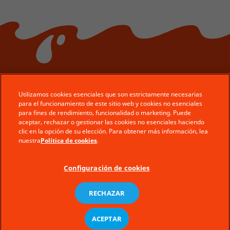
Utilizamos cookies esenciales que son estrictamente necesarias
para el funcionamiento de este sitio web y cookies no esenciales
© Ferrero 2026 − All rights reserved
para fines de rendimiento, funcionalidad o marketing. Puede
aceptar, rechazar o gestionar las cookies no esenciales haciendo
Servicio al consumidor
clic en la opción de su elección. Para obtener más información, lea
Condiciones de uso del Sitio
nuestra
Política de cookies
.
Política de Privacidad
Configuración de cookies
Requisitos técnicos
Politica de cookies
RECHAZAR
Mapa del sitio
ACEPTAR
Ferrero ES
es