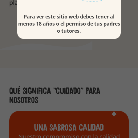
planeta.
Para ver este sitio web debes tener al
menos 18 años o el permiso de tus padres
Leer más
o tutores.
Qué significa "cuidado" para
nosotros
Una sabrosa calidad
Nuestro compromiso con la calidad