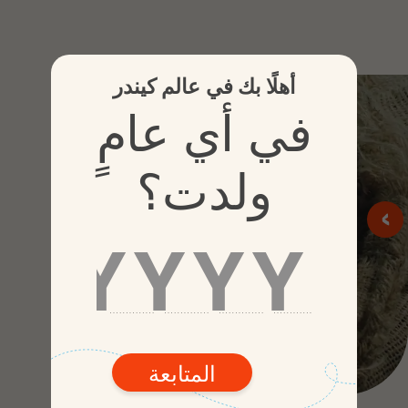
أهلًا بك في عالم كيندر
< العودة إلى الخلف
في أي عامٍ
الكاكاو
ولدت؟
يتم اعتماد الكاكاو الذي نستخدمه من
<
>
خلال معايير مستقلة مُعترف بها عالميًا.
نحن نختار حبوب
الكاكاو بعناية
لصنع
الشوكولاتة وحلويات الكاكاو الخاصة بنا،
وعلى مرّ السنين اكتسبنا خبرة واسعة
في
مزجها وتحميصها
لتعزيز
نكهتها
ورائحتها الفريدة في
وصفاتنا.
المتابعة