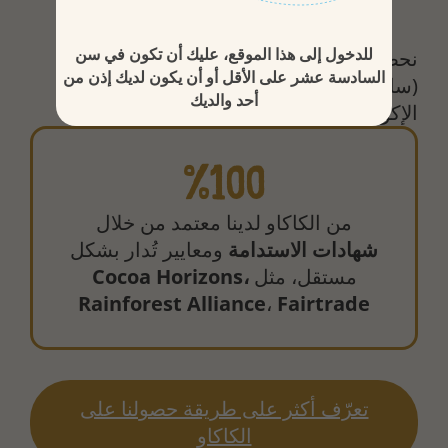
للدخول إلى هذا الموقع، عليك أن تكون في سن
نحصل على حبوب الكاكاو من غرب إفريقيا
السادسة عشر على الأقل أو أن يكون لديك إذن من
(ساحل العاج، غانا، ونيجيريا) وكذلك من
أحد والديك
الإكوادور وكولومبيا.
%100
من الكاكاو لدينا معتمد من خلال
شهادات الاستدامة
ومعايير تُدار بشكل
مستقل، مثل
Cocoa Horizons،
Rainforest Alliance
،
Fairtrade
تعرّف أكثر على طريقة حصولنا على
الكاكاو