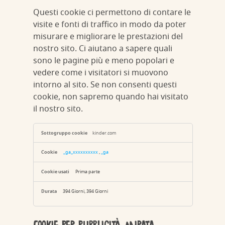
Questi cookie ci permettono di contare le
visite e fonti di traffico in modo da poter
misurare e migliorare le prestazioni del
nostro sito. Ci aiutano a sapere quali
sono le pagine più e meno popolari e
vedere come i visitatori si muovono
intorno al sito. Se non consenti questi
cookie, non sapremo quando hai visitato
il nostro sito.
Cookie
per
kinder.com
la
misurazione
delle
_ga_xxxxxxxxxx
,
_ga
prestazioni
Prima parte
394 Giorni, 394 Giorni