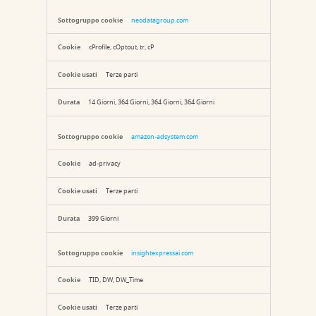
neodatagroup.com
cProfile, cOptout, tr, cP
Terze parti
14 Giorni, 364 Giorni, 364 Giorni, 364 Giorni
amazon-adsystem.com
ad-privacy
Terze parti
399 Giorni
insightexpressai.com
TID, DW, DW_Time
Terze parti