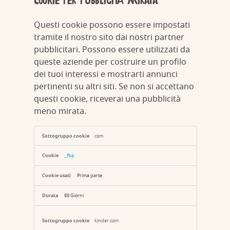
Cookie per pubblicità mirata
Questi cookie possono essere impostati
tramite il nostro sito dai nostri partner
pubblicitari. Possono essere utilizzati da
queste aziende per costruire un profilo
dei tuoi interessi e mostrarti annunci
pertinenti su altri siti. Se non si accettano
questi cookie, riceverai una pubblicità
meno mirata.
Cookie
per
com
pubblicità
mirata
_fbp
Prima parte
89 Giorni
kinder.com