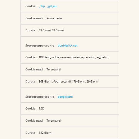
_fbp
,
_gcl_au
Prima parte
89 Giorni, 89 Giorni
doubleclick.net
IDE, test_cookie, receive-cookie-deprecation, ar_debug
Terze parti
365 Giorni, Pochi secondi, 179 Giorni, 29 Giorni
google.com
NID
Terze parti
182 Giorni