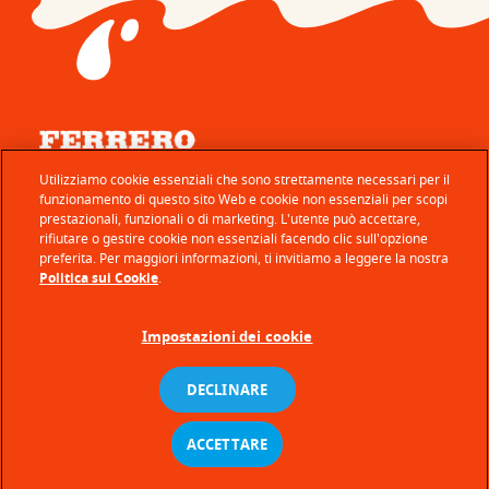
© Ferrero 2026 − All rights reserved
Utilizziamo cookie essenziali che sono strettamente necessari per il
funzionamento di questo sito Web e cookie non essenziali per scopi
Servizio Consumatori
prestazionali, funzionali o di marketing. L'utente può accettare,
rifiutare o gestire cookie non essenziali facendo clic sull'opzione
Gestione Profilo
preferita. Per maggiori informazioni, ti invitiamo a leggere la nostra
Termini e condizioni d’uso
Politica sui Cookie
.
Informativa Privacy
Impostazioni dei cookie
Politica sui Cookie
Requisiti tecnici
DECLINARE
Mappa del sito
ACCETTARE
Accessibilità
it