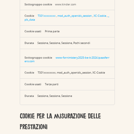
www.kinder.com
TS01xxxxxxxx
,
mod_auth_openidc_session
,
XC-Cookie
,
_
pb_data
Prima parte
Sessione, Sessione, Sessione, Pochi secondi
www-fornimistery2025-be-it-2024.ipaasferr
ero.com
TS01xxxxxxxx, mod_auth_openidc_session, XC-Cookie
Terze parti
Sessione, Sessione, Sessione
Cookie per la misurazione delle
prestazioni