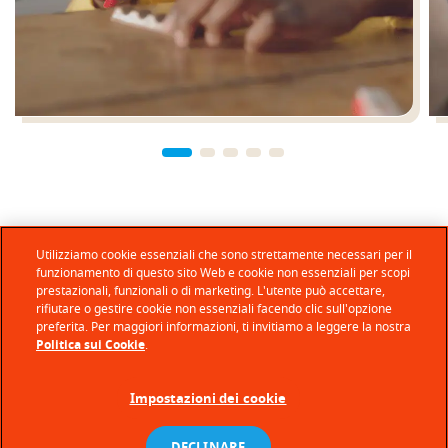
Utilizziamo cookie essenziali che sono strettamente necessari per il
funzionamento di questo sito Web e cookie non essenziali per scopi
prestazionali, funzionali o di marketing. L'utente può accettare,
rifiutare o gestire cookie non essenziali facendo clic sull'opzione
preferita. Per maggiori informazioni, ti invitiamo a leggere la nostra
Politica sui Cookie
.
Impostazioni dei cookie
© Ferrero 2026 − All rights reserved
DECLINARE