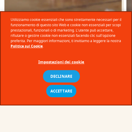
Utilizziamo cookie essenziali che sono strettamente necessari per il
funzionamento di questo sito Web e cookie non essenziali per scopi
prestazionali, funzionali o di marketing. L'utente può accettare,
rifiutare o gestire cookie non essenziali facendo clic sull'opzione
preferita. Per maggiori informazioni, ti invitiamo a leggere la nostra
Politica sui Cookie
.
Impostazioni dei cookie
DECLINARE
ACCETTARE
© Ferrero 2026 − All rights reserved
Servizio Consumatori
Gestione Profilo