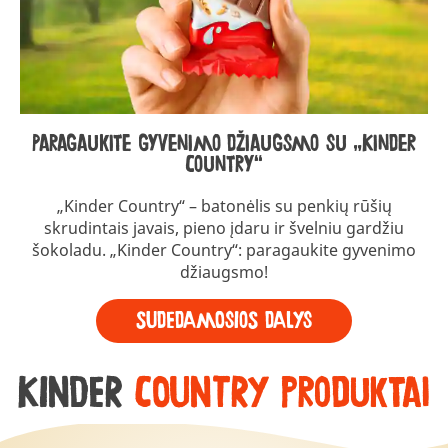
Paragaukite gyvenimo džiaugsmo su „Kinder
Country“
„Kinder Country“ – batonėlis su penkių rūšių
skrudintais javais, pieno įdaru ir švelniu gardžiu
šokoladu. „Kinder Country“: paragaukite gyvenimo
džiaugsmo!
Sudedamosios dalys
KINDER
COUNTRY produktai