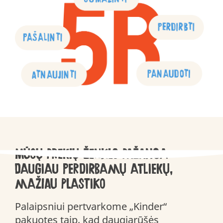
Mūsų prekių ženklo pažanga:
daugiau perdirbamų atliekų,
mažiau plastiko
Palaipsniui pertvarkome „Kinder“
pakuotes taip, kad daugiarūšės