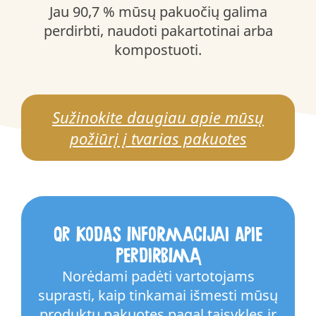
Jau 90,7 % mūsų pakuočių galima
perdirbti, naudoti pakartotinai arba
kompostuoti.
Sužinokite daugiau apie mūsų
požiūrį į tvarias pakuotes
QR kodas informacijai apie
perdirbimą
Norėdami padėti vartotojams
suprasti, kaip tinkamai išmesti mūsų
produktų pakuotes pagal taisykles ir