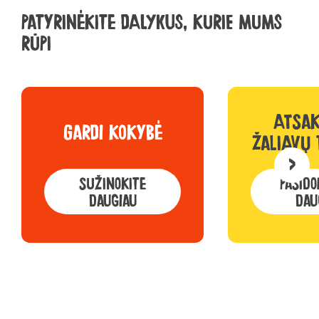
PATYRINĖKITE DALYKUS, KURIE MUMS
RŪPI
ATSAK
GARDI KOKYBĖ
ŽALIAVŲ 
>
SUŽINOKITE
PASIDO
DAUGIAU
DAU