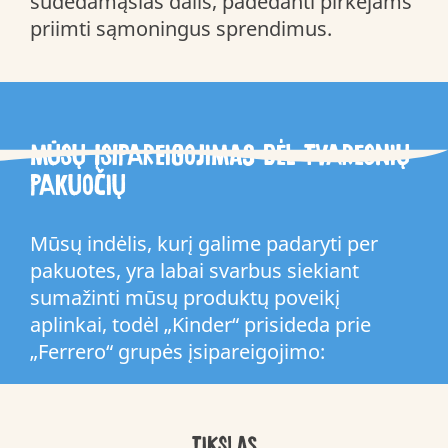
sudedamąsias dalis, padedanti pirkėjams
priimti sąmoningus sprendimus.
Mūsų įsipareigojimas dėl tvaresnių
pakuočių
Mūsų indėlis, kurį galime padaryti per
pakuotes, yra labai svarbus siekiant
sumažinti mūsų produktų poveikį
aplinkai, todėl „Kinder“ prisideda prie
„Ferrero“ grupės įsipareigojimo:
TIKSLAS