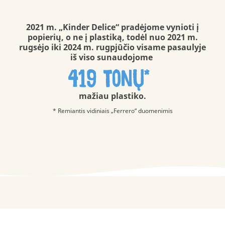
2021 m. „Kinder Delice“ pradėjome vynioti į
popierių, o ne į plastiką, todėl nuo 2021 m.
rugsėjo iki 2024 m. rugpjūčio visame pasaulyje
iš viso sunaudojome
419 tonų*
mažiau plastiko.
* Remiantis vidiniais „Ferrero“ duomenimis