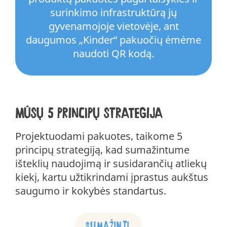
surinkimo infrastruktūrą jų
gyvenamojoje vietovėje, ant
daugumos „Kinder“ pakuočių ėmėme
naudoti QR kodą.
Mūsų 5 principų strategija
Projektuodami pakuotes, taikome 5
principų strategiją, kad sumažintume
išteklių naudojimą ir susidarančių atliekų
kiekį, kartu užtikrindami įprastus aukštus
saugumo ir kokybės standartus.