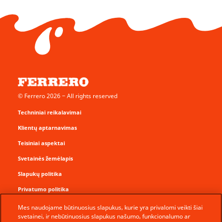
© Ferrero 2026 − All rights reserved
Techniniai reikalavimai
Klientų aptarnavimas
Teisiniai aspektai
Svetainės žemėlapis
Slapukų politika
Privatumo politika
Atsakomybės apribojimai
Mes naudojame būtinuosius slapukus, kurie yra privalomi veikti šiai
svetainei, ir nebūtinuosius slapukus našumo, funkcionalumo ar
Saugumo priemonės